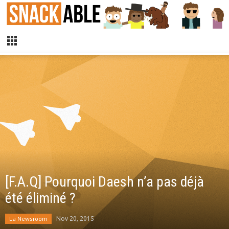
[F.A.Q] Pourquoi Daesh n’a pas déjà
été éliminé ?
La Newsroom
Nov 20, 2015