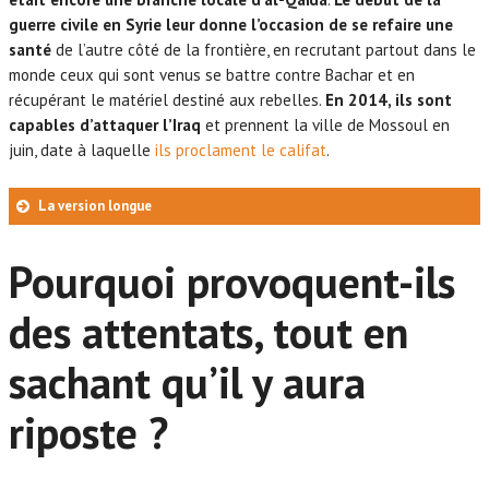
vaincre les djihadistes qui s’adaptent en se cachant dans la
guerre civile en Syrie leur donne l’occasion de se refaire une
population ou en agissant la nuit par petits groupes. Il
santé
de l’autre côté de la frontière, en recrutant partout dans le
faudrait qu’elles soient accompagnées d’une véritable
monde ceux qui sont venus se battre contre Bachar et en
offensive terrestre. Mais personne n’est actuellement capable
de la mener.
récupérant le matériel destiné aux rebelles.
En 2014, ils sont
capables d’attaquer l’Iraq
Trois, car une victoire militaire contre l’Etat islamique ne suffit
et prennent la ville de Mossoul en
pas à régler le problème du terrorisme ou du Moyen-Orient.
juin, date à laquelle
ils proclament le califat
.
Le djihadisme est une idéologie qui se nourrit du « martyr »
de ses membres. La bataille doit aussi se mener tant dans les
La version longue
têtes que sur le terrain. Mais une fois Daesh vaincu,
qui pourra prendre sa place et ramener la paix dans la région
en 2003, les US ont la merveilleuse idée de
?
Pourquoi provoquent-ils
renverser Saddam Hussein
des attentats, tout en
sachant qu’il y aura
L’avantage de Saddam, c’est son nationalisme arabe laïque qui
riposte ?
arrivait, par la force certes, à maintenir une certaine cohésion en
Iraq