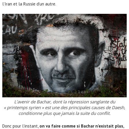
l’Iran et la Russie d’un autre.
Le problème c’est que les Kurdes profitent de la situation pour
transformer en Irak et en Syrie une autonomie de principe en une
indépendance de fait.
se pose aussi le problème
des territoires non kurdes, où ces derniers n’ont aucun intérêt à
aller se battre.
L’avenir de Bachar, dont la répression sanglante du
« printemps syrien » est une des principales causes de Daesh,
conditionne plus que jamais la suite du conflit.
Donc pour l’instant,
on va faire comme si Bachar n’existait plus,