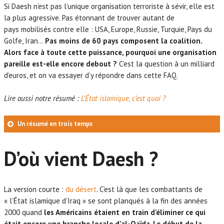
Si Daesh n’est pas l’unique organisation terroriste à sévir, elle est
la plus agressive. Pas étonnant de trouver autant de
pays mobilisés contre elle : USA, Europe, Russie, Turquie, Pays du
Golfe, Iran…
Pas moins de 60 pays composent la coalition.
Alors face à toute cette puissance, pourquoi une organisation
pareille est-elle encore debout ?
C’est la question à un milliard
d’euros, et on va essayer d’y répondre dans cette FAQ.
Lire aussi notre résumé :
L’État islamique, c’est quoi ?
Un résumé en trois temps
Un, car la théorie ne s’applique pas en pratique.
À l’école, on
m’expliquait la logique mathématique comme ça : l’ami de ton
D’où vient Daesh ?
ami est ton ami, l’ami de ton ennemi est ton ennemi, l’ennemi
de ton ennemi est ton ami ( + et + = +, + et – = -, – et – = +, si
vous étiez une buse à l’école, il est temps de s’y mettre !).
Mais cette logique ne s’applique pas en Syrie et en Irak, où
La version courte :
du désert
. C’est là que les combattants de
personne ne fait confiance à personne.
« l’État islamique d’Iraq » se sont planqués à la fin des années
Deux, car les forces actuellement engagées contre Daesh sont
2000 quand
les Américains étaient en train d’éliminer ce qui
insuffisantes.
Les frappes aériennes ne permettent pas de
était encore une branche locale d’al-Qaïda
.
Le début de la