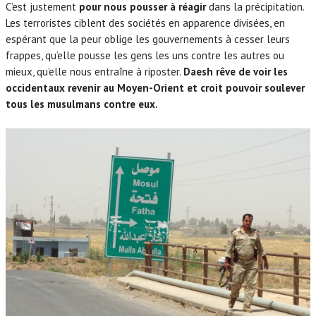
En 2003, tout a été balayé à grands coups de rangers.
C’est justement
pour nous pousser à réagir
dans la précipitation.
Les terroristes ciblent des sociétés en apparence divisées, en
espérant que la peur oblige les gouvernements à cesser leurs
frappes, qu’elle pousse les gens les uns contre les autres ou
mieux, qu’elle nous entraîne à riposter.
Daesh rêve de voir les
occidentaux revenir au Moyen-Orient et croit pouvoir soulever
tous les musulmans contre eux.
Les Américains se basent sur la majorité chiite pour reconstruire
un gouvernement et une armée.