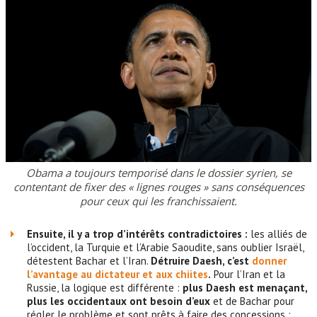
Obama a toujours temporisé dans le dossier syrien, se
contentant de fixer des « lignes rouges » sans conséquences
pour ceux qui les franchissaient.
Ensuite, il y a trop d’intérêts contradictoires :
les alliés de
l’occident, la Turquie et l’Arabie Saoudite, sans oublier Israël,
détestent Bachar et l’Iran.
Détruire Daesh, c’est
donner
l’avantage au dictateur et aux chiites
.
Pour l’Iran et la
Russie, la logique est différente :
plus Daesh est menaçant,
plus les occidentaux ont besoin d’eux
et de Bachar pour
régler le problème et sont prêts à faire des concessions :