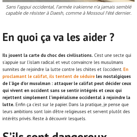
Sans l’appui occidental, l’armée irakienne n’a jamais semblé
capable de résister à Daesh, comme à Mossoul l’été dernier.
Mais à la fin des années 2000, les djihadistes à l’origine de Daesh
En quoi ça va les aider ?
étaient quasiment éliminés d’Iraq.
Et voilà
Ils jouent la carte du choc des civilisations.
C’est une secte qui
qu’en 2011, les printemps arabes et le retrait des occidentaux de
s’appuie sur l’islam radical et veut convaincre les musulmans
la région changent encore la donne.
sunnites de rejoindre la lutte contre les chiites et l’occident.
En
proclamant le califat, ils tentent de séduire
les nostalgiques
Face à Bachar el-Assad et à l’indifférence de la communauté
de l’âge d’or musulman : attaquer le califat peut décider ceux
internationale, les djihadistes se présentent comme les sauveurs
qui vivent en occident sans se sentir intégrés et ceux qui
des sunnites.
rejettent simplement l’impérialisme occidental à rejoindre la
lutte.
Enfin ça c’est sur le papier. Dans la pratique, je pense que
leurs ambitions sont loin d’être religieuses et servent plutôt des
intérêts privés. Reste à découvrir lesquels.
Ils sont accueillis en
libérateurs par la minorité sunnite abandonnée depuis le départ
S’ils sont dangereux,
des occidentaux et maltraitée par le gouvernement chiite au