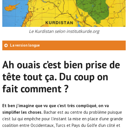
Le Kurdistan selon institutkurde.org
La version longue
Les Kurdes illustrent à eux seuls la complexité géopolitique de la
Ah ouais c’est bien prise de
région.
Depuis la fin de la Première guerre mondiale et l’échec de
la création d’un Kurdistan
tête tout ça. Du coup on
Quand les
Américains battent Saddam, ils donnent aux Kurdes d’Iraq des
fait comment ?
moyens et un semblant d’autonomie.
Ce sont les Peshmergas, et ils
sont pour l’instant les seuls à réussir à contenir Daesh dans le
nord de l’Iraq.
Et ben j’imagine que vu que c’est très compliqué, on va
simplifier les choses.
Bachar est au centre du problème puisque
c’est lui qui empêche pour l’instant la mise en place d’une grande
coalition entre Occidentaux, Turcs et Pays du Golfe d’un côté et