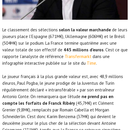
Le classement des sélections
selon la valeur marchande
de leurs
joueurs place l’Espagne (671M€), l’Allemagne (606M€) et le Brésil
(504M€) sur le podium. La France termine quatrième avec une
valeur totale de son effectif de
445 millions d’euros
. C’est ce que
rapporte l’analyste de référence
Transfermarkt
dans une
infographie interactive publiée sur le site du
Time
.
Le joueur français à la plus grande valeur est, avec 48,9 millions
d’euros, Paul Pogba, le jeune prodige de la Juventus de Turin
régulièrement déclaré « intransférable » par son entraîneur
Antonio Conte. On remarquera que l’étude
ne prend pas en
compte les forfaits de Franck Ribéry
(45,7M€) et Clément
Grenier (9,8M€), remplacés par Romain Cabella et Morgan
Schneiderlin. C’est donc Karim Benzema (37M€) qui devient le
deuxième joueur le plus cher de la sélection devant Antoine
Griezmann (27,1M€), tandis que la France se retrouve cinquième