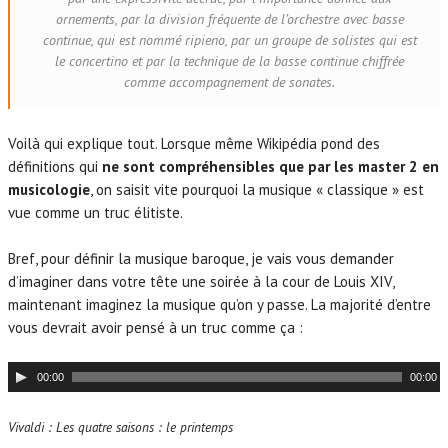
ornements, par la division fréquente de l’orchestre avec basse
continue, qui est nommé ripieno, par un groupe de solistes qui est
le concertino et par la technique de la basse continue chiffrée
comme accompagnement de sonates.
Voilà qui explique tout. Lorsque même Wikipédia pond des
définitions qui
ne sont compréhensibles que par les master 2 en
musicologie
, on saisit vite pourquoi la musique « classique » est
vue comme un truc élitiste.
Bref, pour définir la musique baroque, je vais vous demander
d’imaginer dans votre tête une soirée à la cour de Louis XIV,
maintenant imaginez la musique qu’on y passe. La majorité d’entre
vous devrait avoir pensé à un truc comme ça :
L
00:00
00:00
e
c
Vivaldi : Les quatre saisons : le printemps
t