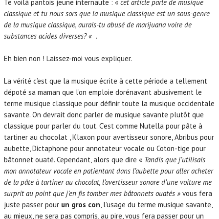
Te voilà pantois jeune internaute : «
cet article parle de musique
fait toujours son petit effet.
classique et tu nous sors que la musique classique est un sous-genre
Suite pour Orchestre n°3 Sarabande de Bach
Chiale putain
de la musique classique, aurais-tu abusé de marijuana voire de
chiale.
substances acides diverses? «
.
Eh bien non ! Laissez-moi vous expliquer.
La vérité c’est que la musique écrite à cette période a tellement
dépoté sa maman que l’on emploie dorénavant abusivement le
terme musique classique pour définir toute la musique occidentale
savante. On devrait donc parler de musique savante plutôt que
classique pour parler du tout. C’est comme Nutella pour pâte à
tartiner au chocolat , Klaxon pour avertisseur sonore, Abribus pour
aubette, Dictaphone pour annotateur vocale ou Coton-tige pour
bâtonnet ouaté. Cependant, alors que dire «
Tandis que j’utilisais
mon annotateur vocale en patientant dans l’aubette pour aller acheter
de la pâte à tartiner au chocolat, l’avertisseur sonore d’une voiture me
surprit au point que j’en fis tomber mes bâtonnets ouatés »
vous fera
juste passer pour
un gros con
, l’usage du terme musique savante,
au mieux, ne sera pas compris, au pire, vous fera passer pour un