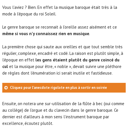
e
Vous l’aviez ? Bien. En effet la musique baroque était très à la
u
mode à l’époque du roi Soleil.
r
a
Le genre baroque se reconnait à l’oreille assez aisément et ce
u
même si vous n’y connaissez rien en musique
.
d
i
La première chose qui saute aux oreilles et que tout semble très
o
régulier, complexe, encadré et codé. La raison est plutôt simple, à
l’époque en effet
les gens étaient plutôt du genre coincé du
cul
et la musique pour être, « noble », devait suivre une pléthore
de règles dont l’énumération ici serait inutile et fastidieuse.
Cliquez pour l'anecdote rigolote en plus à sortir en soirée
Ensuite, on notera une sur-utilisation de la flûte à bec (oui comme
au collège) de l’orgue et du clavecin dans le genre baroque. Ce
dernier est d’ailleurs à mon sens l’instrument baroque par
excellence, écoutez plutôt.