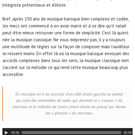
intégriste prétentieux et élitiste.
Bref, après 150 ans de musique baroque bien complexe et codée,
les mecs ont commencé à en avoir marre et à se dire qu’il valait
peut-être mieux retrouver une forme de simplicité. C’est là qu’est
née la musique classique. Ne vous méprenez pas, il y a toujours
une multitude de règles sur la façon de composer mais l’auditeur
le ressent moins. En effet là où la musique baroque envoyait des
accords complexes dans tous les sens, la musique classique met
l’accent sur la mélodie ce qui rend cette musique beaucoup plus
accessible.
En musique on a les accords d’un côté (main gauche au piano)
qui sont des ensembles de notes qui donnent la « couleur » du
morceau et la mélodie de l’autre (main droite au piano) qui donne
les « phrases » du morceau.
L
00:00
00:00