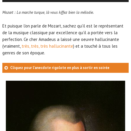
e
c
Mozart : La marche turque, là vous kiffez bien la mélodie.
t
e
Et puisque l’on parle de Mozart, sachez qu’il est le représentant
u
de la musique classique par excellence qu’il a portée vers la
r
perfection. Ce cher Amadeus a laissé une oeuvre hallucinante
a
(vraiment,
très, très, très hallucinante
) et a touché à tous les
u
genres de son époque.
d
i
Cliquez pour l'anecdote rigolote en plus à sortir en soirée
o