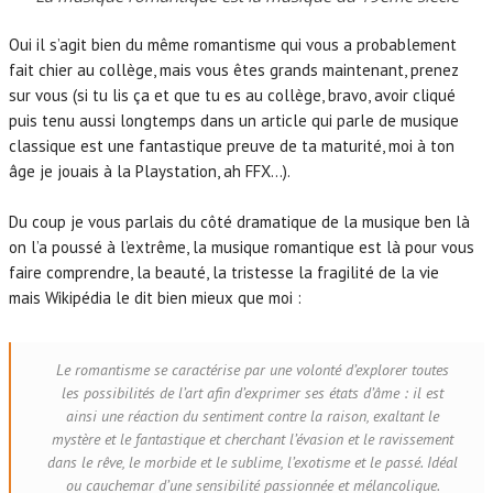
Oui il s’agit bien du même romantisme qui vous a probablement
fait chier au collège, mais vous êtes grands maintenant, prenez
sur vous (si tu lis ça et que tu es au collège, bravo, avoir cliqué
puis tenu aussi longtemps dans un article qui parle de musique
classique est une fantastique preuve de ta maturité, moi à ton
âge je jouais à la Playstation, ah FFX…).
Du coup je vous parlais du côté dramatique de la musique ben là
on l’a poussé à l’extrême, la musique romantique est là pour vous
faire comprendre, la beauté, la tristesse la fragilité de la vie
mais Wikipédia le dit bien mieux que moi :
Le romantisme se caractérise par une volonté d’explorer toutes
les possibilités de l’art afin d’exprimer ses états d’âme : il est
ainsi une réaction du sentiment contre la raison, exaltant le
mystère et le fantastique et cherchant l’évasion et le ravissement
dans le rêve, le morbide et le sublime, l’exotisme et le passé. Idéal
ou cauchemar d’une sensibilité passionnée et mélancolique.