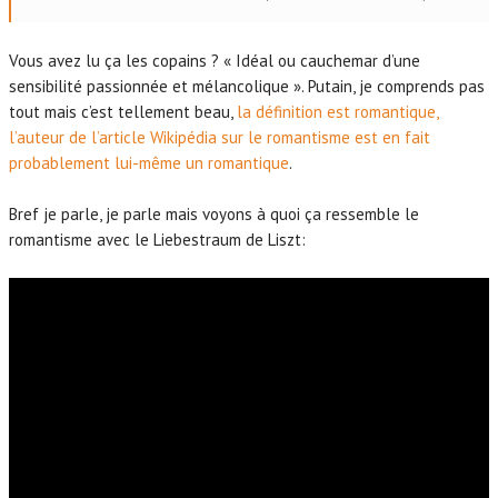
Vous avez lu ça les copains ? « Idéal ou cauchemar d’une
sensibilité passionnée et mélancolique ». Putain, je comprends pas
tout mais c’est tellement beau,
la définition est romantique,
l’auteur de l’article Wikipédia sur le romantisme est en fait
probablement lui-même un romantique
.
Bref je parle, je parle mais voyons à quoi ça ressemble le
romantisme avec le Liebestraum de Liszt: