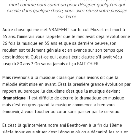
mort comme nom commun pour désigner quelqu’un qui
excelle dans quelque chose, vous avez réussi votre passage
sur Terre
Autre chose qui me met VRAIMENT sur le cul. Mozart est mort à
35 ans. J’aimerais vous rappeler que le mec avait déjà révolutionné
26 fois la musique en 35 ans et que sa dernière oeuvre, son
requiem est tellement géniale et en avance sur son temps que
c’est indécent. Qu’est-ce qu’il aurait écrit d’autre s’il avait vécu
jusqu’à 80 ans ? On saura jamais et ça FAIT CHIER.
Mais revenons à la musique classique, nous avions dit que la
mélodie était mise en avant. C’est la première grande évolution par
rapport au baroque, la deuxième c’est que la musique devient
dramatique
. Il est difficile de décrire le dramatique en musique
mais c’est en gros quand la musique commence à bien vous
émouvoir, à vous toucher au cœur sans passer par le cerveau.
Et c’est là qu’intervient notre ami Beethoven à la fin du 18ème
siècle (pour vous situer, c’est l’époque où on a décapité les rois et