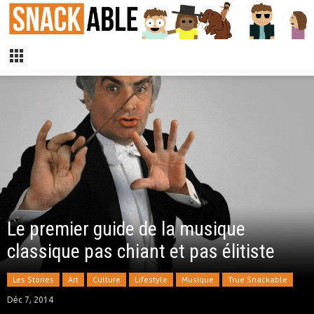
Le premier guide de la musique
classique pas chiant et pas élitiste
Les Stories
Art
Culture
Lifestyle
Musique
True Snackable
Déc 7, 2014