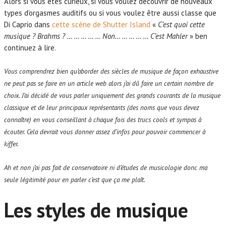
Alors si vous êtes curieux, si vous voulez découvrir de nouveaux
types d’orgasmes auditifs ou si vous voulez être aussi classe que
Di Caprio dans
cette scène de Shutter Island
«
C’est quoi cette
musique ? Brahms ? … … … … … Non… … … … … C’est Mahler
» ben
continuez à lire.
Vous comprendrez bien qu’aborder des siècles de musique de façon exhaustive
ne peut pas se faire en un article web alors j’ai dû faire un certain nombre de
choix. J’ai décidé de vous parler uniquement des grands courants de la musique
classique et de leur principaux représentants (des noms que vous devez
connaître) en vous conseillant à chaque fois des trucs cools et sympas à
écouter. Cela devrait vous donner assez d’infos pour pouvoir commencer à
kiffer.
Ah et non j’ai pas fait de conservatoire ni d’études de musicologie donc ma
seule légitimité pour en parler c’est que ça me plaît.
Les styles de musique