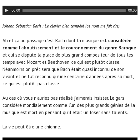
L
00:00
00:00
e
c
Johann Sebastian Bach : Le clavier bien tempéré (ce nom me fait rire)
t
e
Ah et ça au passage c’est Bach dont la musique
est considérée
u
comme l’aboutissement et le couronnement du genre Baroque
r
et qui se dispute la place de plus grand compositeur de tous les
a
temps avec Mozart et Beethoven, ce qui est plutôt classe.
u
Néanmoins on précisera que Bach était quasi inconnu de son
d
vivant et ne fut reconnu qu’une centaine d’années après sa mort,
i
ce qui est plutôt pas classe.
o
Au cas où vous n’auriez pas réalisé j’aimerais insister. Le gars
considéré mondialement comme l’un des plus grands génies de la
musique est mort en pensant qu’il était un loser sans talents.
La vie peut être une chienne.