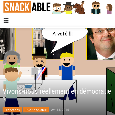
Vivons-nous réellement en démocratie
?
Les Stories
True Snackable
Avr 13, 2016