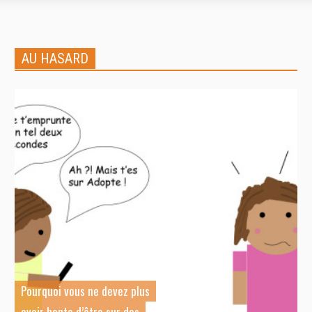
AU HASARD
Pourquoi vous ne devez plus
avoir honte d’être sur des
C