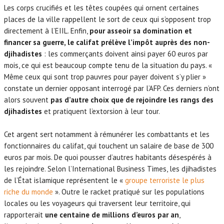
Les corps crucifiés et les têtes coupées qui ornent certaines
places de la ville rappellent le sort de ceux qui s’opposent trop
directement à l’EIIL. Enfin,
pour asseoir sa domination et
financer sa guerre, le califat prélève l’impôt auprès des non-
djihadistes
: les commerçants doivent ainsi payer 60 euros par
mois, ce qui est beaucoup compte tenu de la situation du pays. «
Même ceux qui sont trop pauvres pour payer doivent s’y plier »
constate un dernier opposant interrogé par l’AFP. Ces derniers n’ont
alors souvent
pas d’autre choix que de rejoindre les rangs des
djihadistes
et pratiquent l’extorsion à leur tour.
Cet argent sert notamment à rémunérer les combattants et les
fonctionnaires du califat, qui touchent un salaire de base de 300
euros par mois. De quoi pousser d’autres habitants désespérés à
les rejoindre. Selon l’International Business Times, les djihadistes
de l’État islamique représentent le «
groupe terroriste le plus
riche du monde
». Outre le racket pratiqué sur les populations
locales ou les voyageurs qui traversent leur territoire, qui
rapporterait
une centaine de millions d’euros par an
,