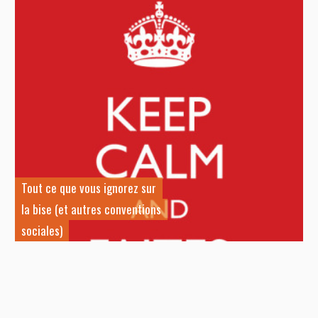
Tout ce que vous ignorez sur
1
la bise (et autres conventions
q
sociales)
s