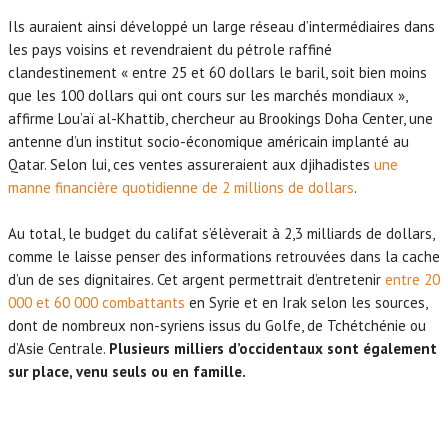
Ils auraient ainsi développé un large réseau d’intermédiaires dans
les pays voisins et revendraient du pétrole raffiné
clandestinement « entre 25 et 60 dollars le baril, soit bien moins
que les 100 dollars qui ont cours sur les marchés mondiaux »,
affirme Lou’aï al-Khattib, chercheur au Brookings Doha Center, une
antenne d’un institut socio-économique américain implanté au
Qatar. Selon lui, ces ventes assureraient aux djihadistes
une
manne financière quotidienne de 2 millions de dollars
.
Au total, le budget du califat s’élèverait à 2,3 milliards de dollars,
comme le laisse penser des informations retrouvées dans la cache
d’un de ses dignitaires. Cet argent permettrait d’entretenir
entre 20
000 et 60 000 combattants
en Syrie et en Irak selon les sources,
dont de nombreux non-syriens issus du Golfe, de Tchétchénie ou
d’Asie Centrale.
Plusieurs milliers d’occidentaux sont également
sur place, venu seuls ou en famille.