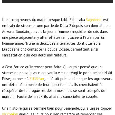
Il est cinq heures du matin lorsque Nikki Elise, aka
Sajedene
, est
en train de streamer une partie de Dota 2 depuis son domicile en
Arizona. Soudain, on voit la jeune femme s’inquiéter de cris dans
une pièce adjacente, y aller et être remplacée à l’écran par un
homme armé. Ni une ni deux, des internautes dont plusieurs
Européens ont contacté la police locale, permettant ainsi
l’arrestation d’un des deux malfaiteurs.
« C’est fou ce qu’Internet peut faire. Qui aurait pensé que le
streaming pouvait vous sauver la vie » a réagi le petit-ami de Nikki
Elise, surnommé
SUNSfan
, qui était présent lorsque les agresseurs
ont défoncé la porte de leur appartement. Ils cherchaient à
récupérer de la drogue et des armes mais se sont trompés de
maison… Faute de mieux, ils allaient cambrioler le couple.
Une histoire qui se termine bien pour Sajenede, qui a laissé tomber
sa chaîne
quelques jours pour s’en remettre et remercier ses